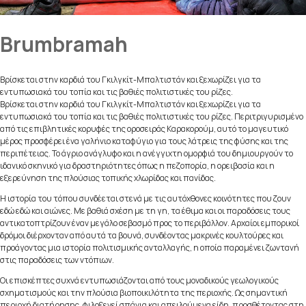
Brumbramah
Βρίσκεται στην καρδιά του Γκιλγκίτ-Μπαλτιστάν και ξεχωρίζει για τα
εντυπωσιακά του τοπία και τις βαθιές πολιτιστικές του ρίζες.
Βρίσκεται στην καρδιά του Γκιλγκίτ-Μπαλτιστάν και ξεχωρίζει για τα
εντυπωσιακά του τοπία και τις βαθιές πολιτιστικές του ρίζες. Περιτριγυρισμένο
από τις επιβλητικές κορυφές της οροσειράς Καρακορούμ, αυτό το μαγευτικό
μέρος προσφέρει ένα γαλήνιο καταφύγιο για τους λάτρεις της φύσης και της
περιπέτειας. Το άγριο ανάγλυφο και η ανέγγιχτη ομορφιά του δημιουργούν το
ιδανικό σκηνικό για δραστηριότητες όπως η πεζοπορία, η ορειβασία και η
εξερεύνηση της πλούσιας τοπικής χλωρίδας και πανίδας.
Η ιστορία του τόπου συνδέεται στενά με τις αυτόχθονες κοινότητες που ζουν
εδώ εδώ και αιώνες. Με βαθιά σχέση με τη γη, τα έθιμα και οι παραδόσεις τους
αντικατοπτρίζουν έναν μεγάλο σεβασμό προς το περιβάλλον. Αρχαίοι εμπορικοί
δρόμοι διέρχονταν από αυτά τα βουνά, συνδέοντας μακρινές κουλτούρες και
προάγοντας μια ιστορία πολιτισμικής ανταλλαγής, η οποία παραμένει ζωντανή
στις παραδόσεις των ντόπιων.
Οι επισκέπτες συχνά εντυπωσιάζονται από τους μοναδικούς γεωλογικούς
σχηματισμούς και την πλούσια βιοποικιλότητα της περιοχής. Ως σημαντική
περιοχή διατήρησης, φιλοξενεί σπάνια και απειλούμενα είδη, προσθέτοντας στη