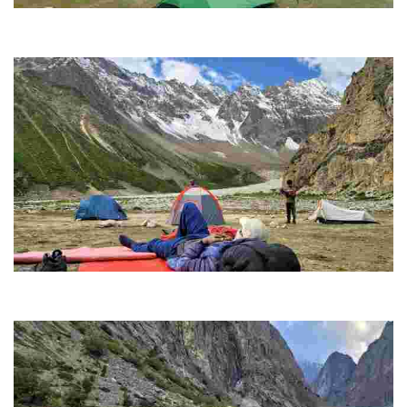
Dumsum
Το γαλήνιο χωριό προσφέρει μια αυθεντική ματιά στον παραδοσιακό τρόπο
ζωής των κατοίκων του.
Brumbramah
Βρίσκεται στην καρδιά του Γκιλγκίτ-Μπαλτιστάν και ξεχωρίζει για τα
εντυπωσιακά του τοπία και τις βαθιές πολιτιστικές του ρίζες.