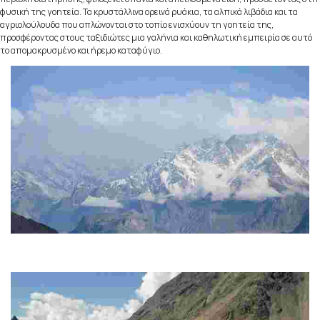
φυσική της γοητεία. Τα κρυστάλλινα ορεινά ρυάκια, τα αλπικά λιβάδια και τα
αγριολούλουδα που απλώνονται στο τοπίο ενισχύουν τη γοητεία της,
προσφέροντας στους ταξιδιώτες μια γαλήνια και καθηλωτική εμπειρία σε αυτό
το απομακρυσμένο και ήρεμο καταφύγιο.
Skardu
Μια μαγευτική κωμόπολη γνωστή για τα εκπληκτικά τοπία και την
πλούσια ιστορία της.